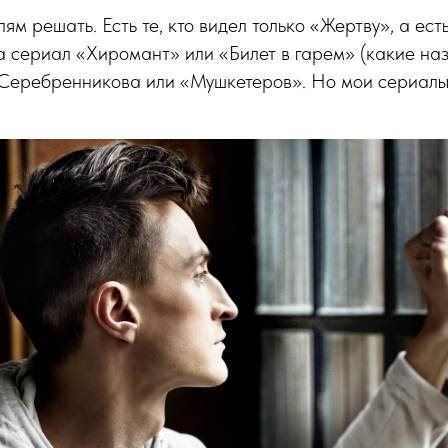
лям решать. Есть те, кто видел только «Жертву», а есть 
 сериал «Хиромант» или «Билет в гарем» (какие назв
 Серебренникова или «Мушкетеров». Но мои сериалы