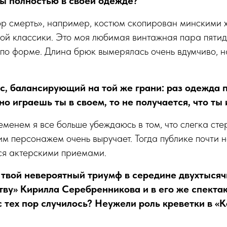
ты полностью в своей одежде?
ор смерть», например, костюм скопирован минскими 
ой классики. Это моя любимая винтажная пара пятид
по форме. Длина брюк вымерялась очень вдумчиво, н
ос, балансирующий на той же грани: раз одежда 
 но играешь ты в своем, то не получается, что ты
ременем я все больше убеждаюсь в том, что слегка ст
им персонажем очень выручает. Тогда публике почти 
ся актерскими приемами.
 твой невероятный триумф в середине двухтыся
ву» Кирилла Серебренникова и в его же спектакл
с тех пор случилось? Неужели роль креветки в «