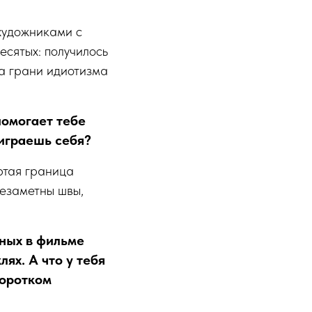
художниками с
есятых: получилось
а грани идиотизма
помогает тебе
 играешь себя?
ертая граница
незаметны швы,
чных в фильме
ях. А что у тебя
Коротком