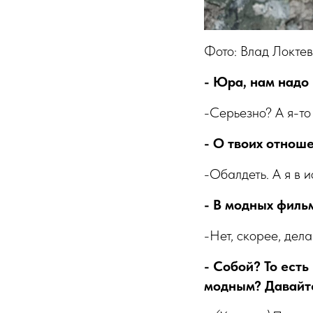
Фото: Влад Локтев
- Юра, нам надо 
-Серьезно? А я-то
- О твоих отноше
-Обалдеть. А я в 
- В модных филь
-Нет, скорее, дел
- Собой? То есть
модным? Давайте