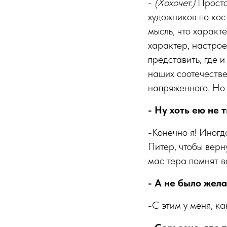
-
(Хохочет.)
Просто
художников по ко
мысль, что характ
характер, настрое
представить, где 
наших соотечестве
напряженного. Но
- Ну хоть ею не
-Конечно я! Иногд
Питер, чтобы верн
мас тера помнят вс
- А не было жел
-С этим у меня, ка