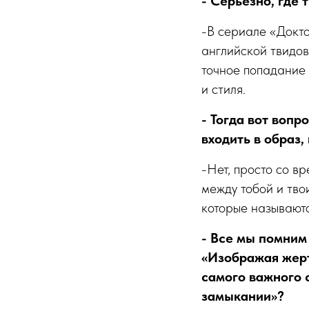
- Серьезно, где 
-В сериале «Докт
английской твидов
точное попадание 
и стиля.
- Тогда вот вопр
входить в образ,
-Нет, просто со в
между тобой и тво
которые называют
- Все мы помним
«Изображая жерт
самого важного 
замыкании»?