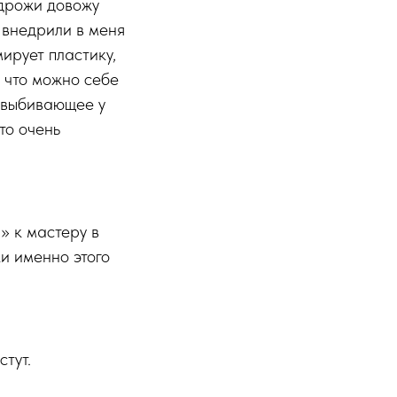
 дрожи довожу
 внедрили в меня
ирует пластику,
у что можно себе
, выбивающее у
то очень
» к мастеру в
ки именно этого
стут.