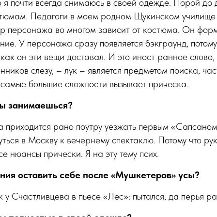
 я почти всегда снимаюсь в своей одежде. Порой до
стюмам. Педагоги в моем родном Щукинском училище
ер персонажа во многом зависит от костюма. Он форм
ние. У персонажа сразу появляется бэкграунд, потом
и как он эти вещи доставал. И это иност ранное слово
нников слезу, – лук – является предметом поиска, час
 самые большие сложности вызывает прическа.
 ты занимаешься?
а приходится рано поутру уезжать первым «Сапсаном
уться в Москву к вечернему спектаклю. Потому что ру
е нюансы прически. Я на эту тему псих.
ания оставить себе после «Мушкетеров» усы?
к у Счастливцева в пьесе «Лес»: пытался, да перья ра