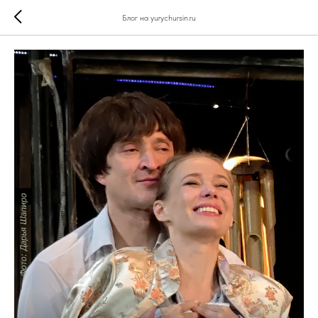
Блог на yurychursin.ru