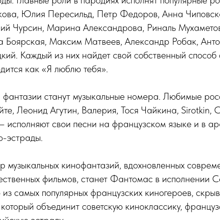
ды. Главные роли в пародиях исполнят популярные р
кова, Юлия Пересильд, Петр Федоров, Анна Чиповск
й Чурсин, Марина Александрова, Риналь Мухамето
а Боярская, Максим Матвеев, Александр Робак, Анто
кий. Каждый из них найдет свой собственный способ 
одится как «Я люблю тебя».
 фантазии станут музыкальные номера. Любимые росс
е, Леонид Агутин, Валерия, Тося Чайкина, Sirotkin, 
— исполняют свои песни на французском языке и в а
о-эстрады.
р музыкальных кинофантазий, вдохновленных соврем
ественных фильмов, станет Фантомас в исполнении 
 из самых популярных французских киногероев, скры
 который объединит советскую киноклассику, француз