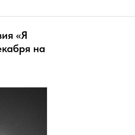
зия «Я
екабря на