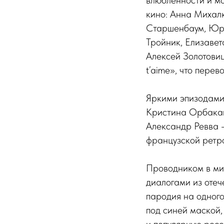
влюбленности и мо
кино: Анна Михал
Старшенбаум, Юри
Тройник, Елизавет
Алексей Золотовиц
t’aime», что перев
Яркими эпизодами
Кристина Орбакайт
Александр Ревва 
французской ретр
Проводником в ми
диалогами из отеч
пародия на одного
под синей маской,