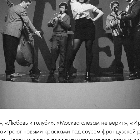
», «Любовь и голуби», «Москва слезам не верит», «И
 заиграют новыми красками под соусом французской 