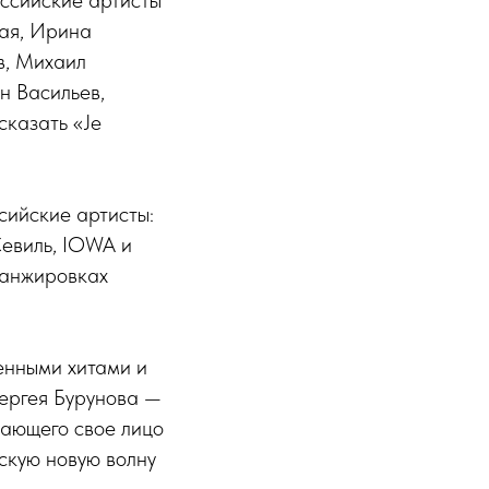
оссийские артисты
ая, Ирина
в, Михаил
н Васильев,
сказать «Je
ийские артисты:
Севиль, IOWA и
ранжировках
енными хитами и
Сергея Бурунова —
вающего свое лицо
скую новую волну