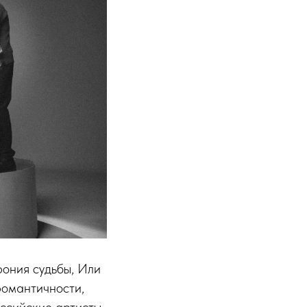
рония судьбы, Или
романтичности,