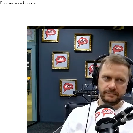
Блог на yurychursin.ru