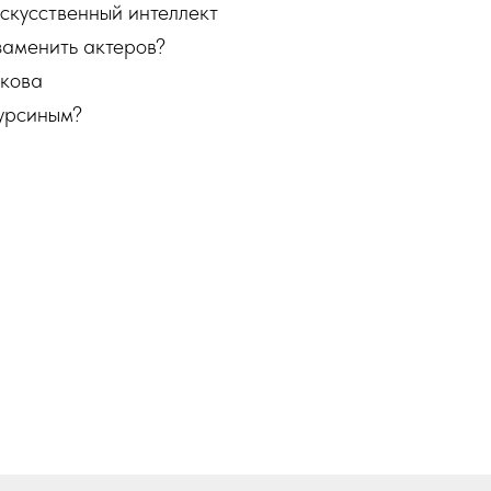
искусственный интеллект
заменить актеров?
икова
урсиным?