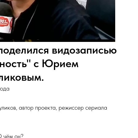
поделился видозаписью
ность" с Юрием
ликовым.
года
Куликов, автор проекта, режиссер сериала
О чём он?