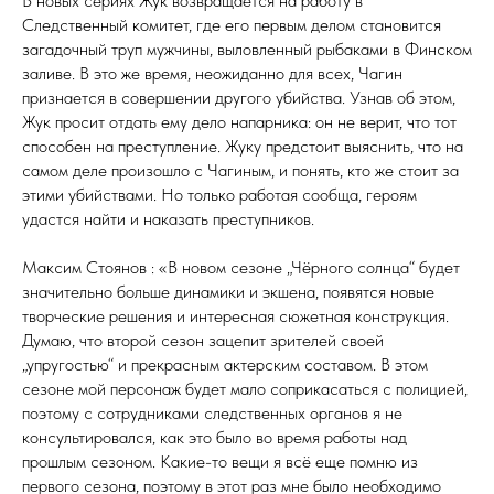
В новых сериях Жук возвращается на работу в
Следственный комитет, где его первым делом становится
загадочный труп мужчины, выловленный рыбаками в Финском
заливе. В это же время, неожиданно для всех, Чагин
признается в совершении другого убийства. Узнав об этом,
Жук просит отдать ему дело напарника: он не верит, что тот
способен на преступление. Жуку предстоит выяснить, что на
самом деле произошло с Чагиным, и понять, кто же стоит за
этими убийствами. Но только работая сообща, героям
удастся найти и наказать преступников.
Максим Стоянов : «В новом сезоне „Чёрного солнца“ будет
значительно больше динамики и экшена, появятся новые
творческие решения и интересная сюжетная конструкция.
Думаю, что второй сезон зацепит зрителей своей
„упругостью“ и прекрасным актерским составом. В этом
сезоне мой персонаж будет мало соприкасаться с полицией,
поэтому с сотрудниками следственных органов я не
консультировался, как это было во время работы над
прошлым сезоном. Какие-то вещи я всё еще помню из
первого сезона, поэтому в этот раз мне было необходимо