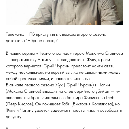
Телеканал НТВ приступил к съемкам второго сезона
детектива "Чёрное солнце"
В новых сериях «Чёрного солнца» герою Максима Стоянова
— оперативнику Чагину — и следователю Жуку, к роли
которого вернется Юрий Чурсин, предстоит найти связь
между несколькими, на первый взгляд не связанными между
собой преступлениями, и наказать виновных.
В финале первого сезона Жук (Юрий Чурсин) и Чагин
(Максим Стоянов) выходят на след серийного убийцы — им
оказывается брат влиятельного банкира Филиппова Глеб
(Пётр Кислов). Он похищает Габи (Виктория Корлякова), но
Жуку и Чагину удается задержать преступника и освободить
девушку.