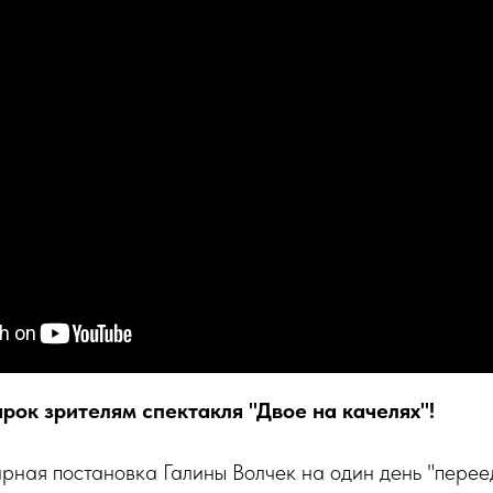
рок зрителям спектакля "Двое на качелях"!
рная постановка Галины Волчек на один день "перее