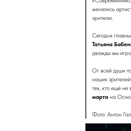
«Современника»
менялись артист
зрителю.
Сегодня главны
Татьяна Бабен
дважды мы игра
От всей души п
наших зрителей
тех, кто ещё н
марта
на Осно
Фото: Антон Га