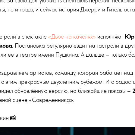
. За свою долгую жизнь спектакль пережил нескольк
ы, но и тогда, и сейчас история Джерри и Гитель ост
е роли в спектакле
«Двое на качелях»
исполняют
Юр
кова
. Постановка регулярно ездит на гастроли в дру
ли её в театре имени Пушкина. А дальше – только бо
оздравляем артистов, команду, которая работает над 
 с этим прекрасным двухлетним рубежом! И с радос
е видел обновлённую версию, на ближайшие показы –
вной сцене «Современника».
лкин 📸