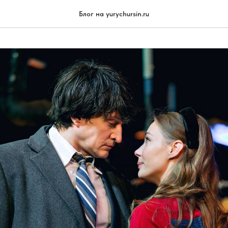
Блог на yurychursin.ru