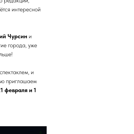
о редакций,
аётся интересной
ий Чурсин
и
гие города, уже
льше!
спектаклем, и
тью приглашаем
21 февраля и 1