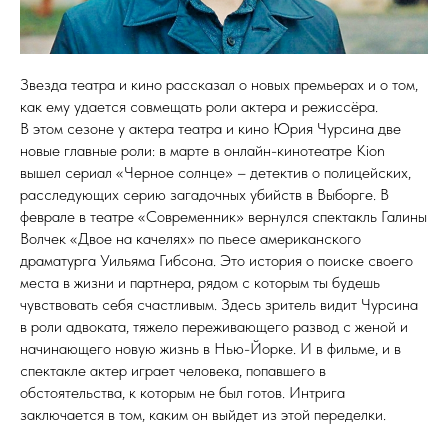
Звезда театра и кино рассказал о новых премьерах и о том,
как ему удается совмещать роли актера и режиссёра.
В этом сезоне у актера театра и кино Юрия Чурсина две
новые главные роли: в марте в онлайн-кинотеатре Kion
вышел сериал «Черное солнце» – детектив о полицейских,
расследующих серию загадочных убийств в Выборге. В
феврале в театре «Современник» вернулся спектакль Галины
Волчек «Двое на качелях» по пьесе американского
драматурга Уильяма Гибсона. Это история о поиске своего
места в жизни и партнера, рядом с которым ты будешь
чувствовать себя счастливым. Здесь зритель видит Чурсина
в роли адвоката, тяжело переживающего развод с женой и
начинающего новую жизнь в Нью-Йорке. И в фильме, и в
спектакле актер играет человека, попавшего в
обстоятельства, к которым не был готов. Интрига
заключается в том, каким он выйдет из этой переделки.